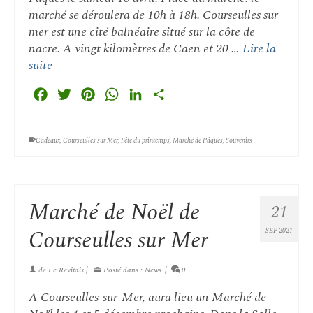
marché se déroulera de 10h à 18h. Courseulles sur
mer est une cité balnéaire situé sur la côte de
nacre. A vingt kilomètres de Caen et 20 …
Lire la
suite
Facebook
Twitter
Pinterest
WhatsApp
LinkedIn
Partager
Cadeaux
,
Courseulles sur Mer
,
Fête du printemps
,
Marché de Pâques
,
Souvenirs
Marché de Noël de
21
Courseulles sur Mer
SEP 2021
de
Le Revitais
|
Posté dans :
News
|
0
A Courseulles-sur-Mer, aura lieu un Marché de