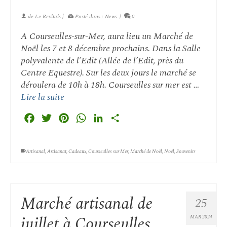
de
Le Revitais
|
Posté dans :
News
|
0
A Courseulles-sur-Mer, aura lieu un Marché de
Noël les 7 et 8 décembre prochains. Dans la Salle
polyvalente de l’Edit (Allée de l’Edit, près du
Centre Equestre). Sur les deux jours le marché se
déroulera de 10h à 18h. Courseulles sur mer est …
Lire la suite
Facebook
Twitter
Pinterest
WhatsApp
LinkedIn
Partager
Artisanal
,
Artisanat
,
Cadeaux
,
Courseulles sur Mer
,
Marché de Noël
,
Noël
,
Souvenirs
Marché artisanal de
25
juillet à Courseulles
MAR 2024