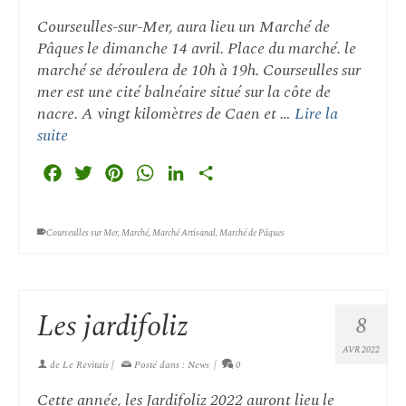
Courseulles-sur-Mer, aura lieu un Marché de
Pâques le dimanche 14 avril. Place du marché. le
marché se déroulera de 10h à 19h. Courseulles sur
mer est une cité balnéaire situé sur la côte de
nacre. A vingt kilomètres de Caen et …
Lire la
suite
Facebook
Twitter
Pinterest
WhatsApp
LinkedIn
Partager
Courseulles sur Mer
,
Marché
,
Marché Artisanal
,
Marché de Pâques
Les jardifoliz
8
AVR 2022
de
Le Revitais
|
Posté dans :
News
|
0
Cette année, les Jardifoliz 2022 auront lieu le