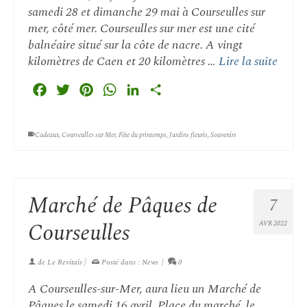
samedi 28 et dimanche 29 mai à Courseulles sur
mer, côté mer. Courseulles sur mer est une cité
balnéaire situé sur la côte de nacre. A vingt
kilomètres de Caen et 20 kilomètres …
Lire la suite
Facebook
Twitter
Pinterest
WhatsApp
LinkedIn
Partager
Cadeaux
,
Courseulles sur Mer
,
Fête du printemps
,
Jardins fleuris
,
Souvenirs
Marché de Pâques de
7
Courseulles
AVR 2022
de
Le Revitais
|
Posté dans :
News
|
0
A Courseulles-sur-Mer, aura lieu un Marché de
Pâques le samedi 16 avril. Place du marché. le