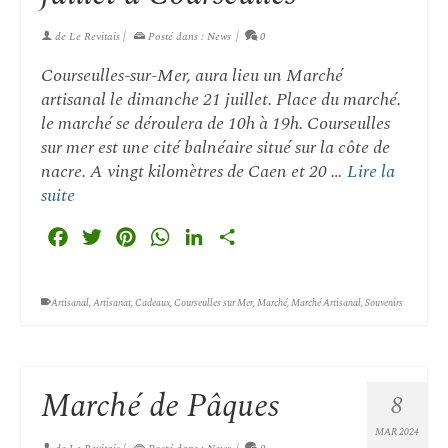
de
Le Revitais
|
Posté dans :
News
|
0
Courseulles-sur-Mer, aura lieu un Marché
artisanal le dimanche 21 juillet. Place du marché.
le marché se déroulera de 10h à 19h. Courseulles
sur mer est une cité balnéaire situé sur la côte de
nacre. A vingt kilomètres de Caen et 20 …
Lire la
suite
Facebook
Twitter
Pinterest
WhatsApp
LinkedIn
Partager
Artisanal
,
Artisanat
,
Cadeaux
,
Courseulles sur Mer
,
Marché
,
Marché Artisanal
,
Souvenirs
Marché de Pâques
8
MAR 2024