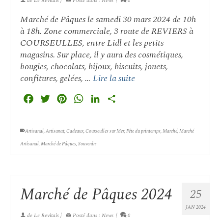
de
Le Revitais
|
Posté dans :
News
|
0
Marché de Pâques le samedi 30 mars 2024 de 10h
à 18h. Zone commerciale, 3 route de REVIERS à
COURSEULLES, entre Lidl et les petits
magasins. Sur place, il y aura des cosmétiques,
bougies, chocolats, bijoux, biscuits, jouets,
confitures, gelées, …
Lire la suite
Facebook
Twitter
Pinterest
WhatsApp
LinkedIn
Partager
Artisanal
,
Artisanat
,
Cadeaux
,
Courseulles sur Mer
,
Fête du printemps
,
Marché
,
Marché
Artisanal
,
Marché de Pâques
,
Souvenirs
Marché de Pâques 2024
25
JAN 2024
de
Le Revitais
|
Posté dans :
News
|
0