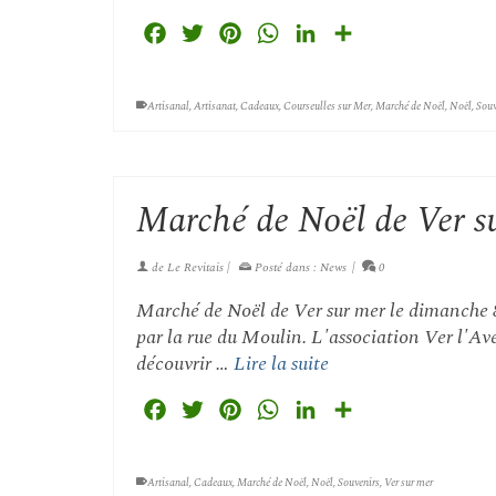
Facebook
Twitter
Pinterest
WhatsApp
LinkedIn
Partager
Artisanal
,
Artisanat
,
Cadeaux
,
Courseulles sur Mer
,
Marché de Noël
,
Noël
,
Souv
Marché de Noël de Ver s
de
Le Revitais
|
Posté dans :
News
|
0
Marché de Noël de Ver sur mer le dimanche 8 
par la rue du Moulin. L'association Ver l'Av
découvrir …
Lire la suite
Facebook
Twitter
Pinterest
WhatsApp
LinkedIn
Partager
Artisanal
,
Cadeaux
,
Marché de Noël
,
Noël
,
Souvenirs
,
Ver sur mer