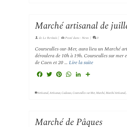
Marché artisanal de juill
de
Le Revitais
|
Posté dans :
News
|
0
Courseulles-sur-Mer, aura lieu un Marché art
déroulera de 10h à 19h. Courseulles sur mer es
de Caen et 20 …
Lire la suite
Facebook
Twitter
Pinterest
WhatsApp
LinkedIn
Partager
Artisanal
,
Artisanat
,
Cadeaux
,
Courseulles sur Mer
,
Marché
,
Marché Artisanal
,
Marché de Pâques