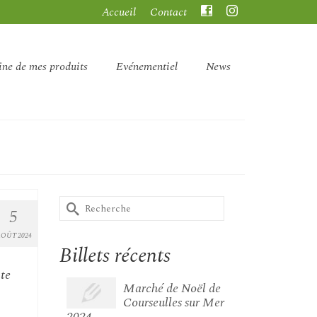
Accueil
Contact
ine de mes produits
Evénementiel
News
Rechercher :
5
OÛT 2024
Billets récents
nte
Marché de Noël de
Courseulles sur Mer
2024