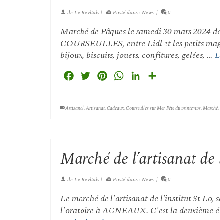
de
Le Revitais
|
Posté dans :
News
|
0
Marché de Pâques le samedi 30 mars 2024 d
COURSEULLES, entre Lidl et les petits magasi
bijoux, biscuits, jouets, confitures, gelées, …
L
Facebook
Twitter
Pinterest
WhatsApp
LinkedIn
Partager
Artisanal
,
Artisanat
,
Cadeaux
,
Courseulles sur Mer
,
Fête du printemps
,
Marché
,
Marché de l’artisanat de l
de
Le Revitais
|
Posté dans :
News
|
0
Le marché de l'artisanat de l'institut St Lo, 
l'oratoire à AGNEAUX. C'est la deuxième édit