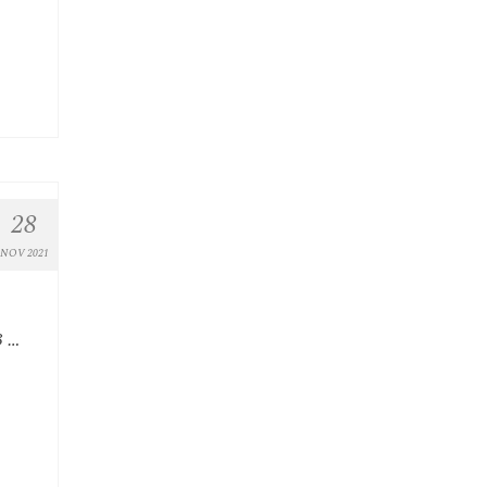
28
NOV 2021
3 …