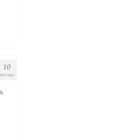
10
NOV 2023
h.