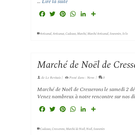
…
Lire la suite
Facebook
Twitter
Pinterest
WhatsApp
LinkedIn
Partager
Artisanal
,
Artisanat
,
Cadeaux
,
Marché
,
Marché Artisanal
,
Souvenirs
,
St lo
Marché de Noël de Cress
de
Le Revitais
|
Posté dans :
News
|
0
Marché de Noël de Cresserons le samedi 2 dé
Venez nombreux à notre rencontre sur nos dive
Facebook
Twitter
Pinterest
WhatsApp
LinkedIn
Partager
Cadeaux
,
Cresserons
,
Marché de Noël
,
Noël
,
Souvenirs