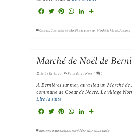
Facebook
Twitter
Pinterest
WhatsApp
LinkedIn
Partager
Cadeaux
,
Courseulles sur Mer
,
Fête du printemps
,
Marché de Pâques
,
Souvenirs
Marché de Noël de Berni
de
Le Revitais
|
Posté dans :
News
|
0
A Bernières sur mer, aura lieu un Marché de 
commune de Coeur de Nacre. Le village Norm
Lire la suite
Facebook
Twitter
Pinterest
WhatsApp
LinkedIn
Partager
Bernières sur mer
,
Cadeaux
,
Marché de Noël
,
Noël
,
Souvenirs