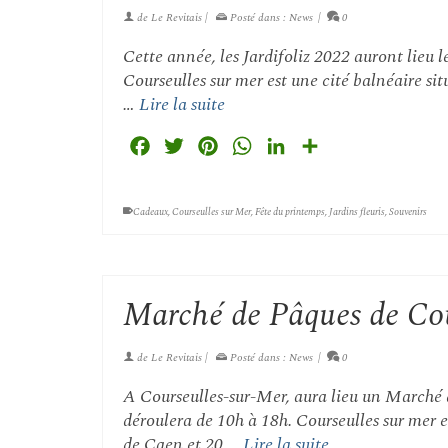
de
Le Revitais
|
Posté dans :
News
|
0
Cette année, les Jardifoliz 2022 auront lieu 
Courseulles sur mer est une cité balnéaire sit
…
Lire la suite
Facebook
Twitter
Pinterest
WhatsApp
LinkedIn
Partager
Cadeaux
,
Courseulles sur Mer
,
Fête du printemps
,
Jardins fleuris
,
Souvenirs
Marché de Pâques de Cou
de
Le Revitais
|
Posté dans :
News
|
0
A Courseulles-sur-Mer, aura lieu un Marché d
déroulera de 10h à 18h. Courseulles sur mer es
de Caen et 20 …
Lire la suite