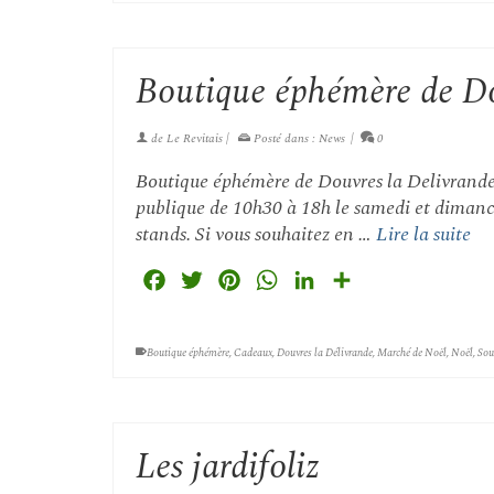
Boutique éphémère de Do
de
Le Revitais
|
Posté dans :
News
|
0
Boutique éphémère de Douvres la Delivrande 
publique de 10h30 à 18h le samedi et dimanc
stands. Si vous souhaitez en …
Lire la suite
Facebook
Twitter
Pinterest
WhatsApp
LinkedIn
Partager
Boutique éphémère
,
Cadeaux
,
Douvres la Délivrande
,
Marché de Noël
,
Noël
,
Sou
Les jardifoliz