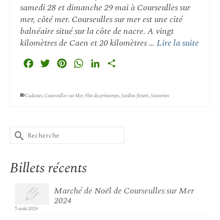
samedi 28 et dimanche 29 mai à Courseulles sur
mer, côté mer. Courseulles sur mer est une cité
balnéaire situé sur la côte de nacre. A vingt
kilomètres de Caen et 20 kilomètres …
Lire la suite
Facebook
Twitter
Pinterest
WhatsApp
LinkedIn
Partager
Cadeaux
,
Courseulles sur Mer
,
Fête du printemps
,
Jardins fleuris
,
Souvenirs
Rechercher :
Billets récents
Marché de Noël de Courseulles sur Mer
2024
5 août 2024