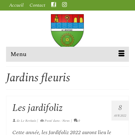
Accueil
Contact
Menu
Jardins fleuris
Les jardifoliz
8
AVR 2022
de
Le Revitais
|
Posté dans :
News
|
0
Cette année, les Jardifoliz 2022 auront lieu le