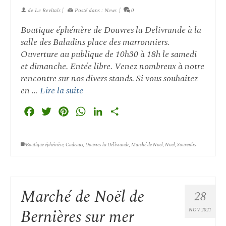
de
Le Revitais
|
Posté dans :
News
|
0
Boutique éphémère de Douvres la Delivrande à la
salle des Baladins place des marronniers.
Ouverture au publique de 10h30 à 18h le samedi
et dimanche. Entée libre. Venez nombreux à notre
rencontre sur nos divers stands. Si vous souhaitez
en …
Lire la suite
Facebook
Twitter
Pinterest
WhatsApp
LinkedIn
Partager
Boutique éphémère
,
Cadeaux
,
Douvres la Délivrande
,
Marché de Noël
,
Noël
,
Souvenirs
Marché de Noël de
28
Bernières sur mer
NOV 2021