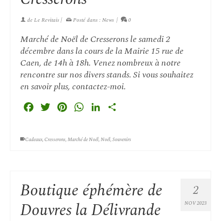
de
Le Revitais
|
Posté dans :
News
|
0
Marché de Noël de Cresserons le samedi 2
décembre dans la cours de la Mairie 15 rue de
Caen, de 14h à 18h. Venez nombreux à notre
rencontre sur nos divers stands. Si vous souhaitez
en savoir plus, contactez-moi.
Facebook
Twitter
Pinterest
WhatsApp
LinkedIn
Partager
Cadeaux
,
Cresserons
,
Marché de Noël
,
Noël
,
Souvenirs
Boutique éphémère de
2
Douvres la Délivrande
NOV 2023