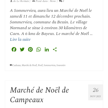
de
Le Revitais
|
Posté dans :
News
|
0
A Sommervieu, aura lieu un Marché de Noël le
samedi 11 et dimanche 12 décembre prochain.
Sommervieu, commune du Bessin. Le village
Normand se situe à environ 30 kilomètres de
Caen. A 6 kms de Bayeux. Le marché de Noël …
Lire la suite
Facebook
Twitter
Pinterest
WhatsApp
LinkedIn
Partager
Cadeaux
,
Marché de Noël
,
Noël
,
Sommervieu
,
Souvenirs
Marché de Noël de
26
Campeaux
NOV 2021