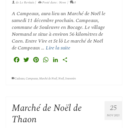
de
Le Revitais
|
Posté dans :
News
|
0
A Campeaux, aura lieu un Marché de Noël le
samedi 11 décembre prochain. Campeaux,
commune de Souleuvre en Bocage. Le village
Normand se situe à environ 56 kilomètres de
Caen. Entre Vire et St lô Le marché de Noël
de Campeaux …
Lire la suite
Facebook
Twitter
Pinterest
WhatsApp
LinkedIn
Partager
Cadeaux
,
Campeaux
,
Marché de Noël
,
Noël
,
Souvenirs
Marché de Noël de
25
Thaon
NOV 2021