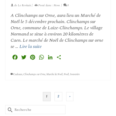
de
Le Revitais
|
Posté dans :
News
|
0
A Clinchamps sur Orne, aura lieu un Marché de
Noël le 5 décembre prochain. Clinchamps sur
Orne, commune de Laize-Clinchamps. Le village
Normand se situe à environ 20 kilomètres de
Caen. Le marché de Noël de Clinchamps sur orne
se …
Lire la suite
Facebook
Twitter
Pinterest
WhatsApp
LinkedIn
Partager
Cadeaux
,
Clinchamps sur Orne
,
Marché de Noël
,
Noël
,
Souvenirs
1
2
»
Rechercher :