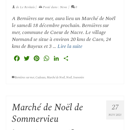
de
Le Revitais
|
Posté dans :
News
|
0
A Bernières sur mer, aura lieu un Marché de Noël
le samedi 18 décembre prochain. Bernières sur
mer, commune de Coeur de Nacre. Le village
Normand se situe à environ 20 kms de Caen, 24
kms de Bayeux et 3 …
Lire la suite
Facebook
Twitter
Pinterest
WhatsApp
LinkedIn
Partager
Bernières sur mer
,
Cadeaux
,
Marché de Noël
,
Noël
,
Souvenirs
Marché de Noël de
27
Sommervieu
NOV 2021