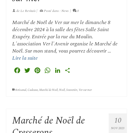
de
Le Revitais
|
Posté dans :
News
|
0
Marché de Noël de Ver sur mer le dimanche 8
décembre 2024 à la salle des fêtes Salle Saint
Exupéry. Entrée par la rue du Moulin.
L'association Ver l'Avenir organise le Marché de
Noël. Sur mon stand, vous pourrez découvrir …
Lire la suite
Facebook
Twitter
Pinterest
WhatsApp
LinkedIn
Partager
Artisanal
,
Cadeaux
,
Marché de Noël
,
Noël
,
Souvenirs
,
Ver sur mer
Marché de Noël de
10
Cresserons
NOV 2023