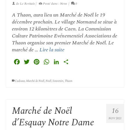
de
Le Revitais
|
Posté dans :
News
|
0
A Thaon, aura lieu un Marché de Noël le 19
décembre prochain. Le village Normand se situe à
environ 12 kilomètres de Caen. La Commission
Culture Patrimoine Evénementiel Associations de
Thaon organise son premier Marché de Noël. Le
marché de …
Lire la suite
Facebook
Twitter
Pinterest
WhatsApp
LinkedIn
Partager
Cadeaux
,
Marché de Noël
,
Noël
,
Souvenirs
,
Thaon
Marché de Noël
16
d’Esquay Notre Dame
NOV 2021