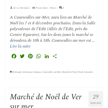
de
Le Revitais
|
Posté dans :
News
|
0
A Courseulles-sur-Mer, aura lieu un Marché de
Noël les 7 et 8 décembre prochains. Dans la Salle
polyvalente de l’Edit (Allée de l’Edit, près du
Centre Equestre). Sur les deux jours le marché se
déroulera de 10h à 18h. Courseulles sur mer est …
Lire la suite
Facebook
Twitter
Pinterest
WhatsApp
LinkedIn
Partager
Artisanal
,
Artisanat
,
Cadeaux
,
Courseulles sur Mer
,
Marché de Noël
,
Noël
,
Souvenirs
Marché de Noël de Ver
29
sur mer
MAR 2024