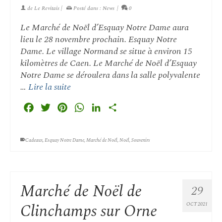
de
Le Revitais
|
Posté dans :
News
|
0
Le Marché de Noël d’Esquay Notre Dame aura
lieu le 28 novembre prochain. Esquay Notre
Dame. Le village Normand se situe à environ 15
kilomètres de Caen. Le Marché de Noël d’Esquay
Notre Dame se déroulera dans la salle polyvalente
…
Lire la suite
Facebook
Twitter
Pinterest
WhatsApp
LinkedIn
Partager
Cadeaux
,
Esquay Notre Dame
,
Marché de Noël
,
Noël
,
Souvenirs
Marché de Noël de
29
Clinchamps sur Orne
OCT 2021