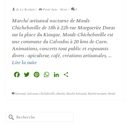
de
Le Revitais
|
Posté dans :
News
|
0
Marché artisanal nocturne de Moult-
Chicheboville de 18h à 22h rue Marguerite Duras
sur la place du Kiosque. Moult-Chicheboville est
une commune du Calvados à 20 kms de Caen.
Animations, concerts tout public et exposants
divers : apiculteur, café, créations artisanales, …
Lire la suite
Facebook
Twitter
Pinterest
WhatsApp
LinkedIn
Partager
Artisanal
,
Artisanat
,
Chicheboville
,
Marché
,
Marché Artisanal
,
Marché nocturne
,
Moult
Rechercher :